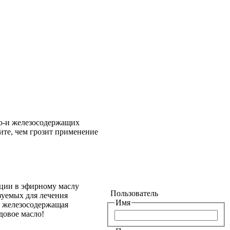
до-и железосодержащих
те, чем грозит применение
кции в эфирному маслу
Пользователь
зуемых для лечения
Имя
 железосодержащая
довое масло!