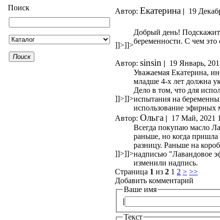
Поиск
Екатерина
Автор:
|
19 Декабр
Добрый день! Подскажите
беременности. С чем это 
]]>
]]>
Поиск
sinsin
Автор:
|
19 Январь, 201
Уважаемая Екатерина, ин
младше 4-х лет должна у
Дело в том, что для исп
]]>
]]>
испытания на беременны
использование эфирных м
Ольга
Автор:
|
17 Май, 2021 
Всегда покупаю масло Ла
раньше, но когда пришла 
разницу. Раньше на коро
]]>
]]>
надписью "Лавандовое эф
изменили надпись.
Страница
1
из
2
1
2
>
>>
Добавить комментарий
Ваше имя
|
Текст