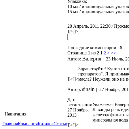
Упаковка:
10 мл / индивидуальная упако
15 мл / индивидуальная упако
28 Апрель, 2011 22:30
/
Просмо
]]>
]]>
Последние комментарии : 6
Страница
1
из
2
1
2
>
>>
Валерия
Автор:
|
23 Июль, 2
Здравствуйте! Купила эт
препаратов". Я принима
]]>
]]>
масла? Неужели оно не п
sinsin
Автор:
|
27 Ноябрь, 201
Дата
Уважаемая Валери
регистрации
Лаванды речь иде
27 Ноябрь,
Навигация
железодефицитных
2013
минеральная вода 
Главная
Компания
Каталог
Статьи
]]>
]]>