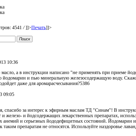
вка
вка
тров: 4541
/
]]>
Печать
]]>
Поиск
013 10:36
о масло, а в инструкции написано "не применять при приеме йо
ю йодомарин и пью минеральную железосодержащую воду. Скажи
одойдет даже для аромарасчесывания?5386
3 09:05
я, спасибо за интерес к эфирным маслам ТД "Синам"! В инстру
т и железо- и йодсодержащих лекарственных препаратах, исполь
 анемий и серьезных йододефицитных состояний. Йодомарин и
к таким препаратам не относятся. Используйте наздоровье лаван