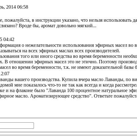
ь, 2014 06:58
, пожалуйста, в инструкции указано, что нельзя использовать д
связано? Вроде бы, аромат довольно мягкий...
5 04:42
формация о нежелательности использования эфирных масел во в
казываться на всех эфирных маслах всех производителей.
ользования того или иного средства во время беременности необ
х. В отношении эфирных масел это не этично. Поэтому произво
асел во время беременности, т.к. не имеют доказательной базы 
12:07
ванды вашего производства. Купила вчера масло Лаванды, по вид
домой мне показалось что-то не так как всегда и когда рассмотре
бке и на флаконе было "Лаванда 100 процентное натуральное эфи
ирное масло. Ароматизирующее средство". Ответьте пожалуйст